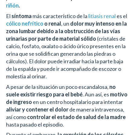
riñón
.
El
síntoma
más característico de la
litiasis renal
es el
cólico nefrítico
o renal
, un
dolor muy intenso en la
zona lumbar debido a la obstrucción de las vías
urinarias por parte de material sólido
(cristales de
calcio, fosfato, oxalato o ácido úrico presentes en la
orina que se solidifican generando las piedras o
cálculos). El dolor puede irradiar hacia la parte baja
de la espalda y puede ir acompañado de escozor o
molestia al orinar.
A pesar de la situación un poco escandalosa,
no
suele existir riesgo para el bebé
. Aun así, es
motivo
de ingreso
en un centro hospitalario para intentar
aliviar y contener el dolor
de manera intravenosa,
así como
controlar el estado de salud de la madre
hasta pasado el episodio.
Durante el embarazo
, la expulsión de los cálculos