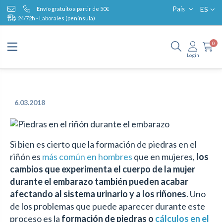
ES
País
Envío gratuito a partir de 50€
24/72h - Laborales (península)
0
Login
6.03.2018
Si bien es cierto que la formación de piedras en el
riñón es
más común en hombres
que en mujeres,
los
cambios que experimenta el cuerpo de la mujer
durante el embarazo también pueden acabar
afectando al sistema urinario y a los
riñones
. Uno
de los problemas que puede aparecer durante este
proceso es la
formación de piedras o
cálculos en el