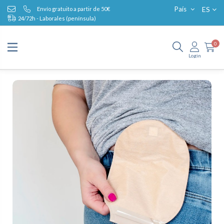
ES
País
Envío gratuito a partir de 50€
24/72h - Laborales (península)
0
Login