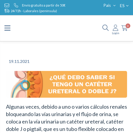
ES
País
Envío gratuito a partir de 50€
24/72h - Laborales (península)
0
Login
19.11.2021
Algunas veces, debido a uno o varios cálculos renales
bloqueando las vías urinarias y el flujo de orina, se
coloca en la vía urinaria un catéter ureteral, catéter
doble J o pigtail, que es un tubo flexible colocado en