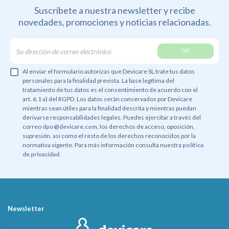
Suscríbete a nuestra newsletter y recibe
novedades,
promociones y noticias relacionadas.
Al enviar el formulario autorizas que Devicare SL trate tus datos
personales para la finalidad prevista. La base legítima del
tratamiento de tus datos es el consentimiento de acuerdo con el
art. 6.1 a) del RGPD. Los datos serán conservados por Devicare
mientras sean útiles para la finalidad descrita y mientras puedan
derivarse responsabilidades legales. Puedes ejercitar a través del
correo
dpo@devicare.com
, los derechos de acceso, oposición,
supresión, así como el resto de los derechos reconocidos por la
normativa vigente. Para más información consulta nuestra
política
de privacidad
.
Newsletter