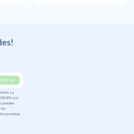
des!
evista. La
el RGPD. Los
as puedan
, los
 la normativa