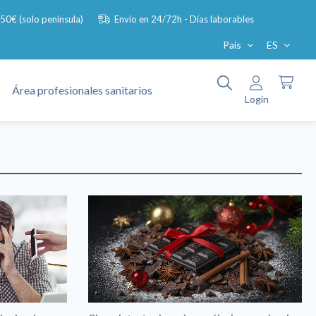
e 50€ (solo península)
Envío en 24/72h - Días laborables
País
ES
Área profesionales sanitarios
Login