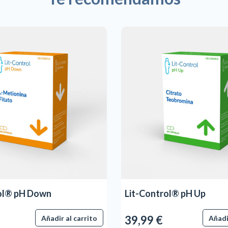
ol® pH Down
Lit-Control® pH Up
39,99 €
Añadir al carrito
Añadi