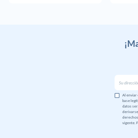
¡Ma
Al enviar 
base legí
datos ser
derivarse
derechos 
vigente. 