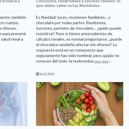
 urinaria y
Chocolate, teobromina y cálculos renales: lo
que debes saber estas Navidades
 mente; también
Es Navidad: luces, reuniones familiares… y
tro cuerpo,
chocolate por todas partes. Bombones,
s riñones.
turrones, pasteles de chocolate… ¿quién puede
e para prevenir
resistirse? Pero si tienes antecedentes de
 salud renal a
cálculos renales, es normal preguntarse: ¿puede
el chocolate navideño afectar mis riñones? La
respuesta está en un compuesto que
seguramente has oído nombrar, pero quizás no
conoces del todo: la teobromina
Leer más
16.12.2025