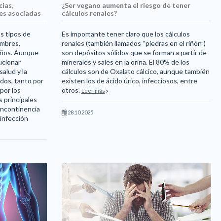
ias,
¿Ser vegano aumenta el riesgo de tener
nes asociadas
cálculos renales?
os tipos de
Es importante tener claro que los cálculos
ombres,
renales (también llamados “piedras en el riñón”)
 años. Aunque
son depósitos sólidos que se forman a partir de
ucionar
minerales y sales en la orina. El 80% de los
alud y la
cálculos son de Oxalato cálcico, aunque también
dos, tanto por
existen los de ácido úrico, infecciosos, entre
por los
otros.
Leer más
 principales
incontinencia
28.10.2025
a infección