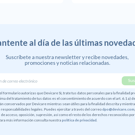
ntente al día de las últimas noveda
Suscríbete a nuestra newsletter y recibe novedades,
promociones y noticias relacionadas.
el formulario autorizas que Devicare SL trate tus datos personales para la finalidad pr
tima del tratamiento de tus datos es el consentimiento de acuerdo con el art. 6.1 a) d
án conservados por Devicare mientras sean útiles para la finalidad descrita y mientr
 responsabilidades legales. Puedes ejercitar a través del correo
dpo@devicare.com
de acceso, oposición, supresión, así como el resto de los derechos reconocidos por
Para más información consulta nuestra
política de privacidad
.