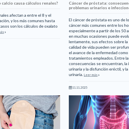
calcio causa cálculos renales?
Cáncer de próstata: consecuenc
problemas urinarios e infeccio
nales afectan a entre el 8 y el
El cáncer de próstata es uno de l
lación, y los más comunes hasta
cáncer más comunes entre los h
asos son los cálculos de oxalato
especialmente a partir de los 50
más
en muchas ocasiones puede evol
lentamente, sus efectos sobre la s
calidad de vida pueden ser profun
el avance de la enfermedad como 
tratamientos empleados. Entre las
consecuencias se encuentran, la 
urinaria y la disfunción eréctil, y l
urinaria.
Leer más
11.11.2025